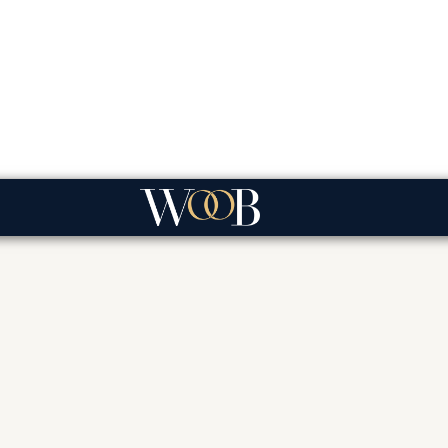
Trouwfilm
Decoratie
Photobooth
Shop
B