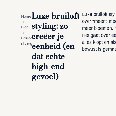
Luxe bruiloft
Luxe bruiloft sty
Home
over “meer”: mee
»
styling: zo
Blog
meer bloemen, m
creëer je
»
Het gaat over ee
Bruiloft
alles klopt en al
eenheid (en
styling
bewust is gemaa
dat echte
high-end
gevoel)