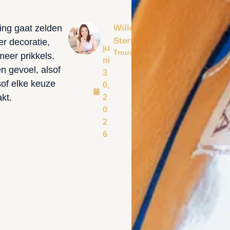
ling gaat zelden
Willemijn
Sterke
r decoratie,
ju
Trouwfotograaf
eer prikkels.
ni
n gevoel, alsof
3
sof elke keuze
0,
kt.
2
0
2
6