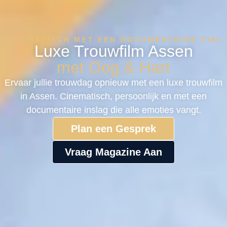
CINEMATISCH MET EEN DOCUMENTAIRE ZIEL
Luxe Trouwfilm Assen
met Oog & Hart
Ervaar jullie trouwdag opnieuw met een luxe trouwfilm
in Assen. Cinematisch, persoonlijk en met een
documentaire inslag die alle emoties vangt.
Plan een Gesprek
Vraag Magazine Aan