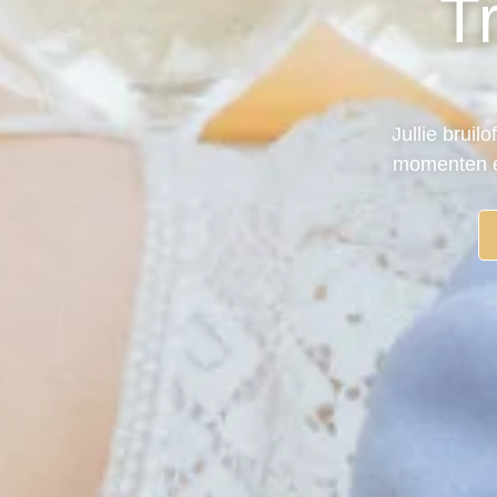
T
Jullie bruil
momenten ec