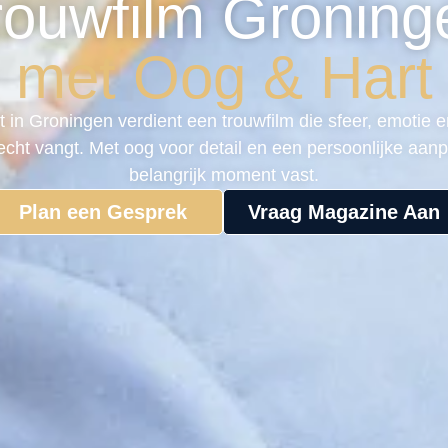
rouwfilm Groning
met Oog & Hart
oft in Groningen verdient een trouwfilm die sfeer, emotie 
ht vangt. Met oog voor detail en een persoonlijke aanpa
belangrijk moment vast.
Plan een Gesprek
Vraag Magazine Aan