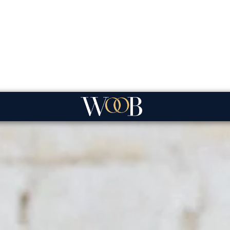
Trouwfilm
Decoratie
Photobooth
Shop
B