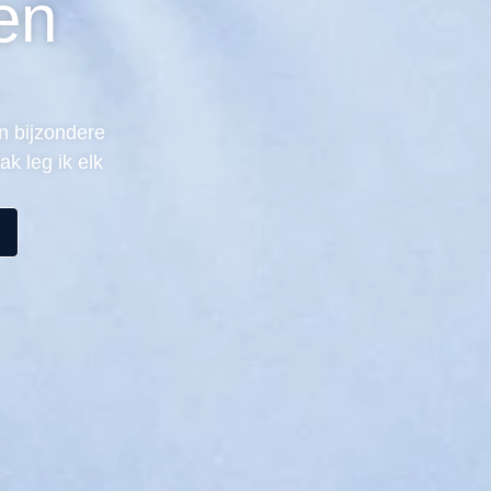
en
en bijzondere
k leg ik elk