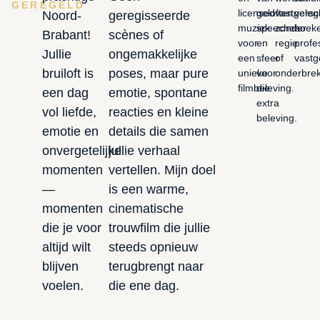
GEREGELD
licensed
geloften,
vastgeleg
versc
Noord-
geregisseerde
muziek
speeches
zonder
hoek
Brabant!
scènes of
voor
en
regie
profe
Jullie
ongemakkelijke
een
sfeer
of
vastg
bruiloft is
poses, maar pure
unieke
voor
onderbrek
filmbeleving.
die
een dag
emotie, spontane
extra
vol liefde,
reacties en kleine
beleving.
emotie en
details die samen
onvergetelijke
jullie verhaal
momenten
vertellen. Mijn doel
—
is een warme,
momenten
cinematische
die je voor
trouwfilm die jullie
altijd wilt
steeds opnieuw
blijven
terugbrengt naar
voelen.
die ene dag.